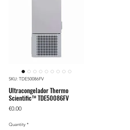
SKU: TDE50086FV
Ultracongelador Thermo
Scientific™ TDE50086FV
Price
€0.00
Quantity
*