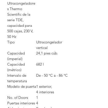
Ultracongeladore
s Thermo
Scientific de la
serie TDE,
capacidad para
500 cajas, 230 V,
50 Hz
Tipo
Ultracongelador
vertical
Capacidad
24,1 pies cúb.
(imperial)
Capacidad
682 l
(métrico)
Intervalo de
De - 50 °C a - 86 °C
temperatura
Modelo de puerta
1 exterior,
4 interiores
No. of Doors
1
Puertas interiores
4