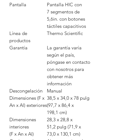
Pantalla
Pantalla HIC con
7 segmentos de
5,6in. con botones
táctiles capacitivos
Línea de
Thermo Scientific
productos
Garantía
La garantía varía
según el país,
póngase en contacto
con nosotros para
obtener más
información
Descongelación
Manual
Dimensiones (F x
38,5 x 34,0 x 78 pulg
An x Al) exteriores
(97,7 x 86,4 x
198,1 cm)
Dimensiones
28,3 x 28,8 x
interiores
51,2 pulg (71,9 x
(F x An x Al)
73,0 x 130,1 cm)