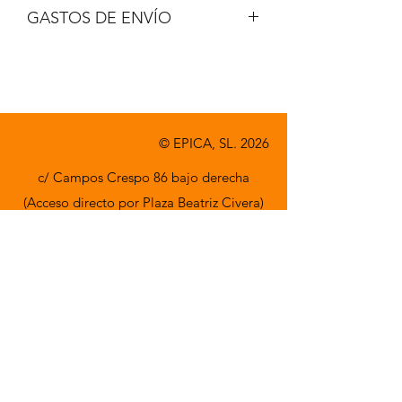
GASTOS DE ENVÍO
Incluidos, a pie de calle. Puesta en
marcha y ubicación no incluida.
© EPICA, SL. 2026
c/ Campos Crespo 86 bajo derecha
(Acceso directo por Plaza Beatriz Civera)
46014 Valencia
Horario: Almacén Lunes-Viernes de 8:00 a
15:00h,
Oficina de 9 a 17:30h
Trabaja con nosotros