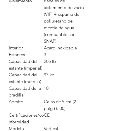
Aislamiento
Paneles de
aislamiento de vacío
(VIP) + espuma de
poliuretano de
mezcla de agua
(compatible con
SNAP)
Interior
Acero inoxidable
Estantes
3
Capacidad del
205 lb
estante (imperial)
Capacidad del
93 kg
estante (métrico)
Capacidad de la
10
gradilla
Admite
Cajas de 5 cm (2
pulg.) (500)
Certificaciones/co
CE
nformidad
Modelo
Vertical