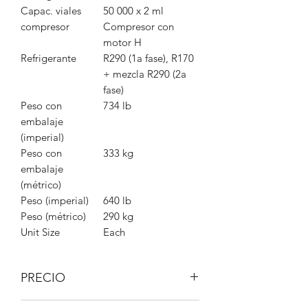
Capac. viales
50 000 x 2 ml
compresor
Compresor con
motor H
Refrigerante
R290 (1a fase), R170
+ mezcla R290 (2a
fase)
Peso con
734 lb
embalaje
(imperial)
Peso con
333 kg
embalaje
(métrico)
Peso (imperial)
640 lb
Peso (métrico)
290 kg
Unit Size
Each
PRECIO
IVA no incluido.