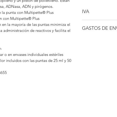
opileno y un pistón de polietileno. Están
asa, ADNasa, ADN y pirógenos.
IVA
 la punta con Multipette® Plus
n con Multipette® Plus
No incluido
n en la mayoría de las puntas minimiza el
GASTOS DE EN
 administración de reactivos y facilita el
A consultar
n
zar o en envases individuales estériles
or incluidos con las puntas de 25 ml y 50
8655