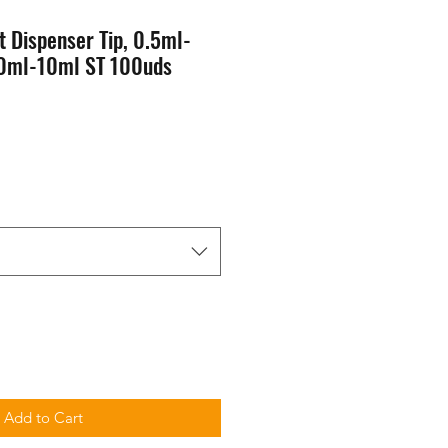
 Dispenser Tip, 0.5ml-
0ml-10ml ST 100uds
Add to Cart