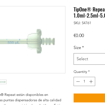
TipOne® Repeat
1.0ml-2.5ml-5.
SKU: S4761
Price
€0.00
Size
*
Select
Quantity
*
® Repeat están disponibles en
as puntas dispensadoras de alta calidad