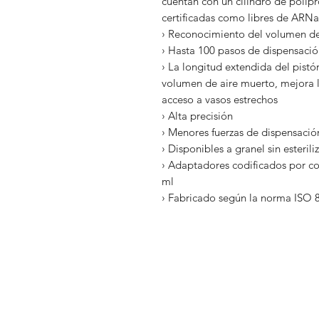
cuentan con un cilindro de polipr
certificadas como libres de ARN
› Reconocimiento del volumen de
› Hasta 100 pasos de dispensació
› La longitud extendida del pistó
volumen de aire muerto, mejora la
acceso a vasos estrechos
› Alta precisión
› Menores fuerzas de dispensació
› Disponibles a granel sin esterili
› Adaptadores codificados por col
ml
› Fabricado según la norma ISO 