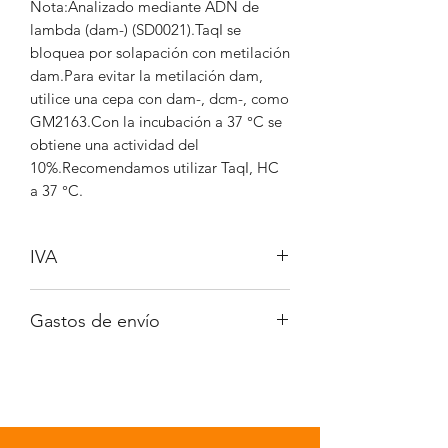
Nota:Analizado mediante ADN de
lambda (dam-) (SD0021).TaqI se
bloquea por solapación con metilación
dam.Para evitar la metilación dam,
utilice una cepa con dam-, dcm-, como
GM2163.Con la incubación a 37 °C se
obtiene una actividad del
10%.Recomendamos utilizar TaqI, HC
a 37 °C.
IVA
No incluido
Gastos de envío
A consultar