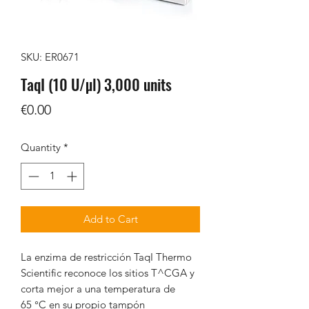
SKU: ER0671
TaqI (10 U/µl) 3,000 units
Price
€0.00
Quantity
*
Add to Cart
La enzima de restricción TaqI Thermo
Scientific reconoce los sitios T^CGA y
corta mejor a una temperatura de
65 °C en su propio tampón