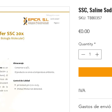
SSC, Saline Sod
SKU: TBB0357
Price
€0.00
Quantity
*
IVA
No incluido.
Gastos de envió