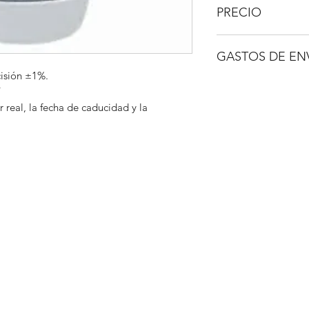
PRECIO
IVA No incluido.
GASTOS DE EN
cisión ±1%.
A consultar.
T
r real, la fecha de caducidad y la