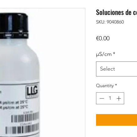
Soluciones de c
SKU: 9040860
Price
€0.00
μS/cm
*
Select
Quantity
*