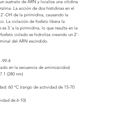
un sustrato de ARN y localiza una citidina
 enzima. La acción de dos histidinas en el
l 2'-OH de la pirimidina, causando la
co. La ciclación de fosfato libera la
s 3 'a la pirimidina, lo que resulta en la
fosfato ciclado se hidroliza creando un 2'-
erminal del ARN escindido.
1-99-4
sado en la secuencia de aminoácidos)
 7.1 (280 nm)
ad: 60 °C (rango de actividad de 15-70
vidad de 6-10)