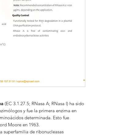
A consultar.
na
(EC 3.1.27.5; RNasa A; RNasa I) ha sido
nzimólogos y fue la primera enzima en
aminoácidos determinada. Esto fue
ford Moore en 1963.
 superfamilia de ribonucleasas