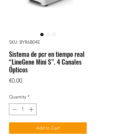
SKU: BYR6B04E
Sistema de pcr en tiempo real
“LineGene Mini S”. 4 Canales
Ópticos
Price
€0.00
Quantity
*
Add to Cart