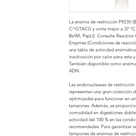
La enzima de restricción Pfl23II (
C^GTACG y corta mejor a 37 °C 
BsiWI, PspLI). Consulte Reaction 
Enzymes (Condiciones de reacción
una tabla de actividad enzimátic
inactivación por calor para esta y
También disponible como enzima 
ADN.
Las endonucleasas de restricción
representan una gran colección de
optimizadas para funcionar en un
tampones. Además, se proporcio
comodidad en digestiones dobles
actividad del 100 % en las condi
recomendadas. Para garantizar un
tampones de enzimas de restricc