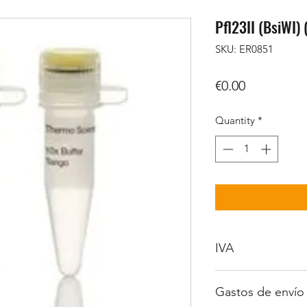
Pfl23II (BsiWI) 
SKU: ER0851
Price
€0.00
Quantity
*
IVA
No incluido
Gastos de envío