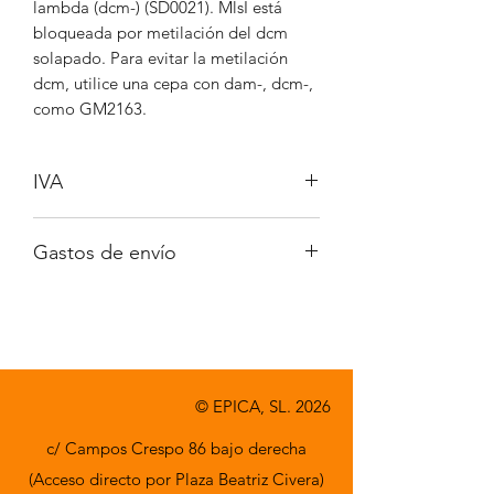
lambda (dcm-) (SD0021). MlsI está
bloqueada por metilación del dcm
solapado. Para evitar la metilación
dcm, utilice una cepa con dam-, dcm-,
como GM2163.
IVA
No incluido
Gastos de envío
A consultar
© EPICA, SL. 2026
c/ Campos Crespo 86 bajo derecha
(Acceso directo por Plaza Beatriz Civera)