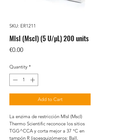
SKU: ER1211
MlsI (MscI) (5 U/µL) 200 units
Price
€0.00
Quantity
*
Add to Cart
La enzima de restricción MlsI (MscI)
Thermo Scientific reconoce los sitios
TGG^CCA y corta mejor a 37 °C en
tampón R (isoesquizómeros: BalI,