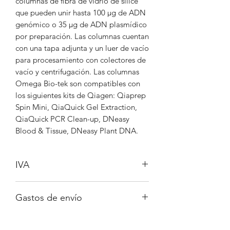
columnas de fibra de vidrio de sílice
que pueden unir hasta 100 µg de ADN
genómico o 35 µg de ADN plasmídico
por preparación. Las columnas cuentan
con una tapa adjunta y un luer de vacío
para procesamiento con colectores de
vacío y centrifugación. Las columnas
Omega Bio-tek son compatibles con
los siguientes kits de Qiagen: Qiaprep
Spin Mini, QiaQuick Gel Extraction,
QiaQuick PCR Clean-up, DNeasy
Blood & Tissue, DNeasy Plant DNA.
IVA
No incluido
Gastos de envío
A consultar