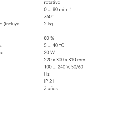
rotativo
0 ... 80 min -1
360º
o (incluye
2 kg
80 %
e:
5 ... 40 °C
a:
20 W
220 x 300 x 310 mm
100 ... 240 V, 50/60
Hz
IP 21
3 años