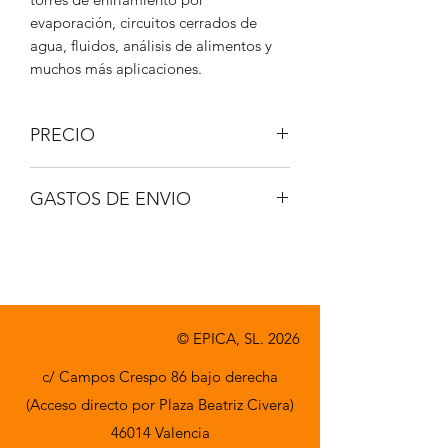
evaporación, circuitos cerrados de
agua, fluidos, análisis de alimentos y
muchos más aplicaciones.
PRECIO
IVA No incluido.
GASTOS DE ENVIO
A consultar.
© EPICA, SL. 2026
c/ Campos Crespo 86 bajo derecha
(Acceso directo por Plaza Beatriz Civera)
46014 Valencia