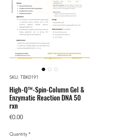
SKU: TBK0191
High-Q™-Spin-Column Gel &
Enzymatic Reaction DNA 50
rxn
Price
€0.00
Quantity
*