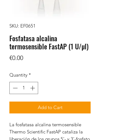
SKU: EF0651
Fosfatasa alcalina
termosensible FastAP (1 U/µl)
Price
€0.00
Quantity
*
Add to Cart
La fosfatasa alcalina termosensible
Thermo Scientific FastAP cataliza la
liberación de los grupos 5'- y 3'-fosfato