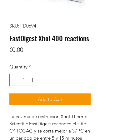
SKU: FD0694
FastDigest XhoI 400 reactions
Price
€0.00
Quantity
*
Add to Cart
La enzima de restricción XhoI Thermo
Scientific FastDigest reconoce el sitio
C^TCGAG y se corta mejor a 37 °C en
un periodo de entre 5 y 15 minutos