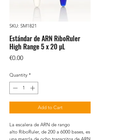
SKU: SM1821
Estándar de ARN RiboRuler
High Range 5 x 20 µL
Price
€0.00
Quantity
*
Add to Cart
La escalera de ARN de rango
alto RiboRuler, de 200 a 6000 bases, es
una mezcla de ocho transcritos de ARN