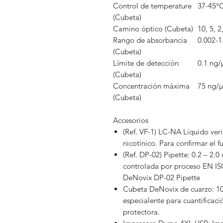
Control de temperature
37-45°C
(Cubeta)
Camino óptico (Cubeta)
10, 5, 
Rango de absorbancia
0.002-1
(Cubeta)
Límite de detección
0.1 ng
(Cubeta)
Concentración máxima
75 ng/µ
(Cubeta)
Accesorios
(Ref. VF-1) LC-NA Líquido veri
nicotínico. Para confirmar el 
(Ref. DP-02) Pipette: 0.2 – 2.
controlada por proceso EN ISO
DeNovix DP-02 Pipette
Cubeta DeNovix de cuarzo: 1
especialente para cuantificaci
protectora.