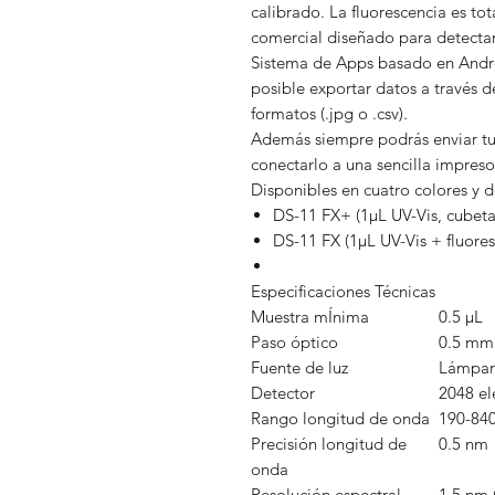
calibrado. La fluorescencia es tot
comercial diseñado para detecta
Sistema de Apps basado en Androi
posible exportar datos a través d
formatos (.jpg o .csv).
Además siempre podrás enviar tus
conectarlo a una sencilla impres
Disponibles en cuatro colores y 
DS-11 FX+ (1µL UV-Vis, cubeta 
DS-11 FX (1µL UV-Vis + fluores
Especificaciones Técnicas
Muestra mÍnima
0.5 µL
Paso óptico
0.5 mm 
Fuente de luz
Lámpar
Detector
2048 e
Rango longitud de onda
190-84
Precisión longitud de
0.5 nm
onda
Resolución espectral
1.5 nm