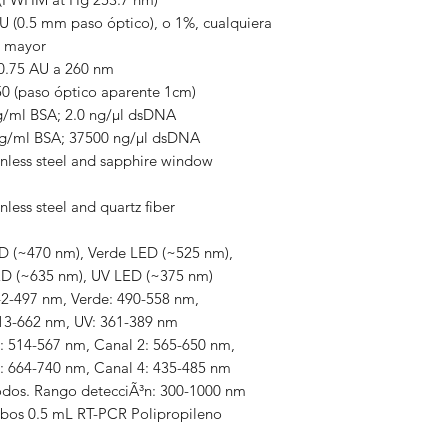
U (0.5 mm paso óptico), o 1%, cualquiera
a mayor
0.75 AU a 260 nm
50 (paso óptico aparente 1cm)
g/ml BSA; 2.0 ng/µl dsDNA
g/ml BSA; 37500 ng/µl dsDNA
inless steel and sapphire window
nless steel and quartz fiber
D (~470 nm), Verde LED (~525 nm),
ED (~635 nm), UV LED (~375 nm)
42-497 nm, Verde: 490-558 nm,
13-662 nm, UV: 361-389 nm
: 514-567 nm, Canal 2: 565-650 nm,
: 664-740 nm, Canal 4: 435-485 nm
dos. Rango detecciÃ³n: 300-1000 nm
bos 0.5 mL RT-PCR Polipropileno