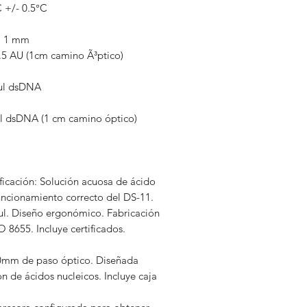
 +/- 0.5°C
2, 1 mm
.5 AU (1cm camino Ã³ptico)
/µl dsDNA
l dsDNA (1 cm camino óptico)
ficación: Solución acuosa de ácido
funcionamiento correcto del DS-11.
0 ul. Diseño ergonómico. Fabricación
 8655. Incluye certificados.
0mm de paso óptico. Diseñada
ón de ácidos nucleicos. Incluye caja