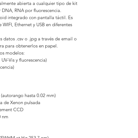
almente abierta a cualquier tipo de kit
r DNA, RNA por fluorescencia.
d integrado con pantalla táctil. Es
e WIFI, Ethernet y USB en diferentes
 datos .csv o .jpg a través de email o
ora para obtenerlos en papel.
dos modelos:
UV-Vis y fluorescencia)
cencia)
(autorango hasta 0.02 mm)
a de Xenon pulsada
lement CCD
0 nm
 (FWHM at Hg 253.7 nm)