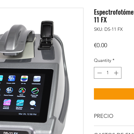
Espectrofotóme
11 FX
SKU: DS-11 FX
Price
€0.00
Quantity
*
PRECIO
IVA no incluido.