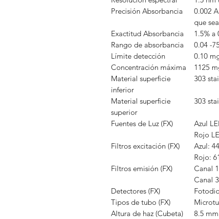
Precisión Absorbancia
0.002 A
que se
Exactitud Absorbancia
1.5% a 
Rango de absorbancia
0.04 -7
Límite detección
0.10 m
Concentración máxima
1125 m
Material superficie
303 sta
inferior
Material superficie
303 stai
superior
Fuentes de Luz (FX)
Azul LE
Rojo L
Filtros excitación (FX)
Azul: 4
Rojo: 6
Filtros emisión (FX)
Canal 1
Canal 3
Detectores (FX)
Fotodio
Tipos de tubo (FX)
Microtu
Altura de haz (Cubeta)
8.5 mm