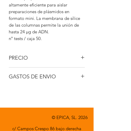
altamente eficiente para aislar
preparaciones de plásmidos en
formato mini. La membrana de sílice
de las columnas permite la unión de
hasta 24 μg de ADN.
nº tests / caja 50.
PRECIO
IVA No incluido.
GASTOS DE ENVIO
A consultar.
© EPICA, SL. 2026
c/ Campos Crespo 86 bajo derecha