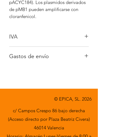
pACYC184). Los plasmidos derivados
de pMB1 pueden amplificarse con
cloranfenicol.
IVA
No incluido
Gastos de envío
A consultar
© EPICA, SL. 2026
c/ Campos Crespo 86 bajo derecha
(Acceso directo por Plaza Beatriz Civera)
46014 Valencia
Horario: Almacén Lunes-Viernes de 8:00 a