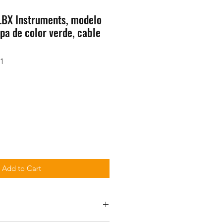
LBX Instruments, modelo
a de color verde, cable
1
Add to Cart