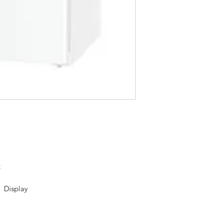
t
l Display