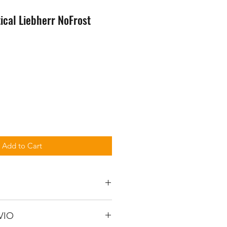
ical Liebherr NoFrost
Add to Cart
VIO