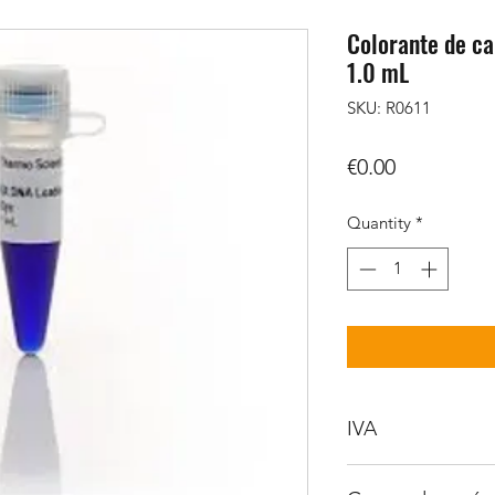
Colorante de ca
1.0 mL
SKU: R0611
Price
€0.00
Quantity
*
IVA
No incluido