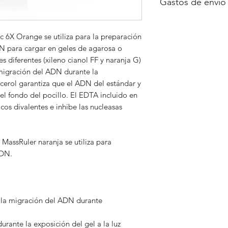
Gastos de envío
A consultar
ic 6X Orange se utiliza para la preparación
 para cargar en geles de agarosa o
s diferentes (xileno cianol FF y naranja G)
 migración del ADN durante la
licerol garantiza que el ADN del estándar y
el fondo del pocillo. El EDTA incluido en
cos divalentes e inhibe las nucleasas
MassRuler naranja se utiliza para
ADN.
 la migración del ADN durante
ante la exposición del gel a la luz