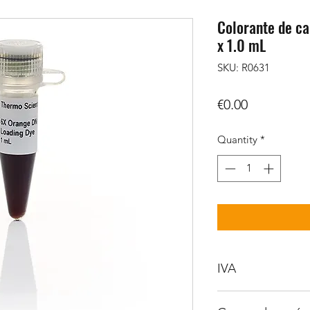
Colorante de ca
x 1.0 mL
SKU: R0631
Price
€0.00
Quantity
*
IVA
No incluido