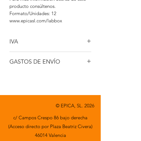
producto consúltenos.
Formato/Unidades: 12
www.epicasl.com/labbox
IVA
NO INCLUIDO
GASTOS DE ENVÍO
A CONSULTAR
© EPICA, SL. 2026
c/ Campos Crespo 86 bajo derecha
(Acceso directo por Plaza Beatriz Civera)
46014 Valencia