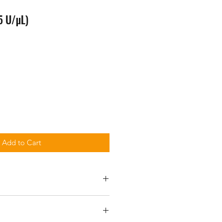
5 U/µL)
Add to Cart