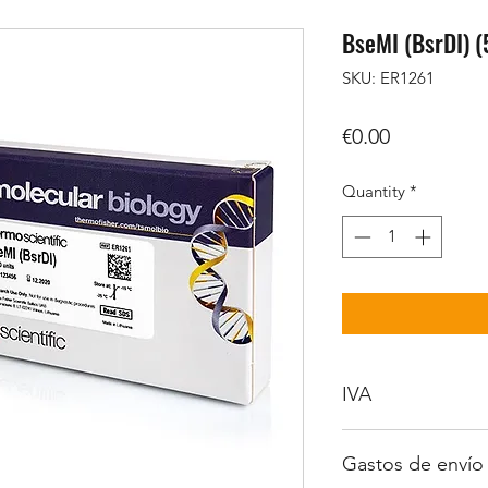
BseMI (BsrDI) (
SKU: ER1261
Price
€0.00
Quantity
*
IVA
No incluido
Gastos de envío