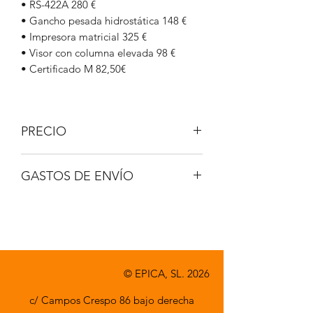
• RS-422A 280 €
• Gancho pesada hidrostática 148 €
• Impresora matricial 325 €
• Visor con columna elevada 98 €
• Certificado M 82,50€
PRECIO
IVA no incluido.
GASTOS DE ENVÍO
A consultar.
© EPICA, SL. 2026
c/ Campos Crespo 86 bajo derecha