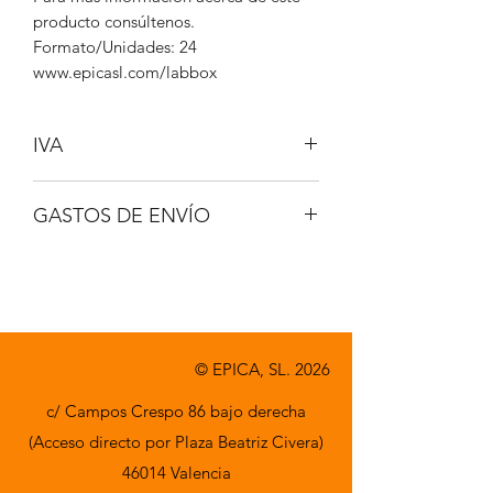
producto consúltenos.
Formato/Unidades: 24
www.epicasl.com/labbox
IVA
NO INCLUIDO
GASTOS DE ENVÍO
A CONSULTAR
© EPICA, SL. 2026
c/ Campos Crespo 86 bajo derecha
(Acceso directo por Plaza Beatriz Civera)
46014 Valencia