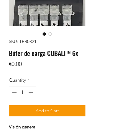
SKU: TBB0321
Búfer de carga COBALT™ 6x
Price
€0.00
Quantity
*
Add to Cart
Visión general