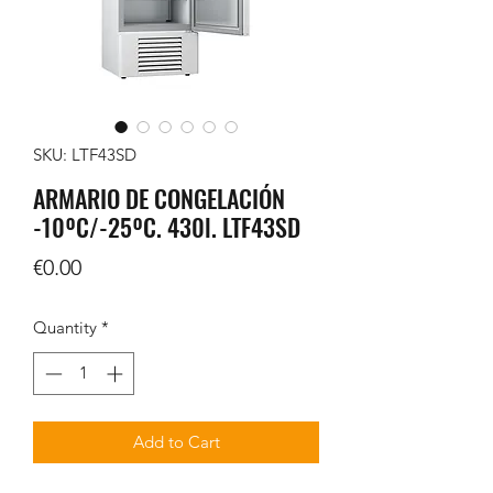
SKU: LTF43SD
ARMARIO DE CONGELACIÓN
-10ºC/-25ºC. 430l. LTF43SD
Price
€0.00
Quantity
*
Add to Cart