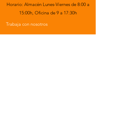
(mm)
Horario: Almacén Lunes-Viernes de 8:00 a
15:00h,
Oficina de 9 a 17:30h
Acabado Exterior
Acero
galvanizado
Trabaja con nosotros
plastificado
blanco
Acabado Interior
Acero
galvanizado
plastificado
blanco
Nº
5 / -
Estantes/Contenedores
Dimensiones Estante
540x430
(LxP)
Material Estantes
Parrilla de
alambre
cromado