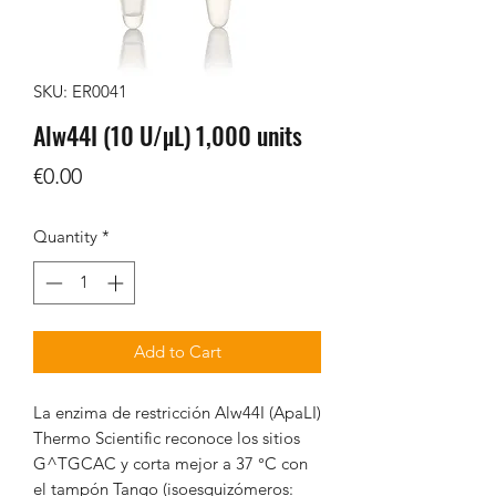
SKU: ER0041
Alw44I (10 U/µL) 1,000 units
Price
€0.00
Quantity
*
Add to Cart
La enzima de restricción Alw44I (ApaLI)
Thermo Scientific reconoce los sitios
G^TGCAC y corta mejor a 37 °C con
el tampón Tango (isoesquizómeros: