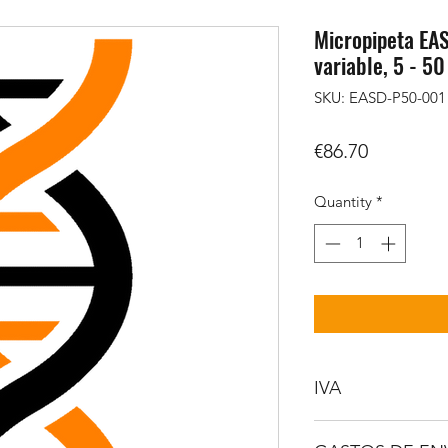
Micropipeta EA
variable, 5 - 50
SKU: EASD-P50-001
Price
€86.70
Quantity
*
IVA
NO INCLUIDO