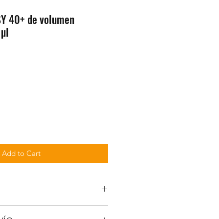
SY 40+ de volumen
 µl
Add to Cart