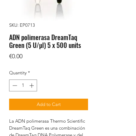
SKU: EP0713
ADN polimerasa DreamTaq
Green (5 U/µl) 5 x 500 units
Price
€0.00
Quantity
*
Add to Cart
La ADN polimerasa Thermo Scientific
DreamTaq Green es una combinación
de DreamTaq DNA Polymerase y del