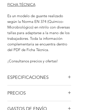
FICHA TÉCNICA
Es un modelo de guante realizado
según la Norma EN 374 (Químico-
Microbiológico) en nitrilo con diversas
tallas para adaptarse a la mano de los
trabajadores. Toda la información
complementaria se encuentra dentro
del PDF de Ficha Técnica.
¡Consultanos precios y ofertas!
ESPECIFICACIONES
MATERIAL: Nitrilo.
PRECIOS
COLOR: Azul.
GRAMAJE: 3 gr. (T/M)
IVA no incluido.
TALLAS: S-M-L-XL
GASTOS DE ENVÍO
ESTUCHE: Caja 100 uds.