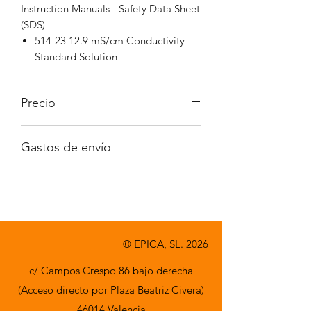
Instruction Manuals - Safety Data Sheet
(SDS)
514-23 12.9 mS/cm Conductivity
Standard Solution
Precio
Iva no incluido
Gastos de envío
A consultar
© EPICA, SL. 2026
c/ Campos Crespo 86 bajo derecha
(Acceso directo por Plaza Beatriz Civera)
46014 Valencia