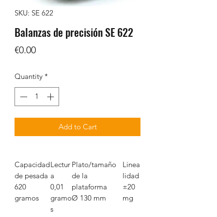
SKU: SE 622
Balanzas de precisión SE 622
Price
€0.00
Quantity
*
Add to Cart
Capacidad
Lectur
Plato/tamaño
Linea
de pesada
a
de la
lidad
620
0,01
plataforma
±20
gramos
gramo
Ø 130 mm
mg
s